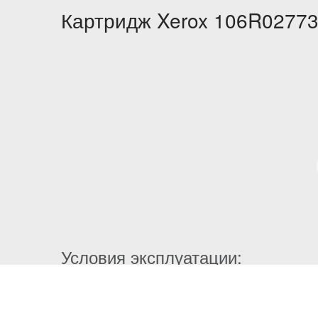
Картридж Xerox 106R02773
Условия эксплуатации:
Диапазон температур при эксплуатации: от 7,
Температура хранения: от -20 до 40 ℃
Влажность при хранении: от 10 до 90% отно