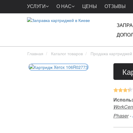
УСЛУГИ
О НАС
ЦЕНЫ
ОТЗЫВЫ
ЗАПРА
ДОПОЛ
Главная
Каталог товаров
Продажа картриджей
Ка
Использ
WorkCen
Phaser
-