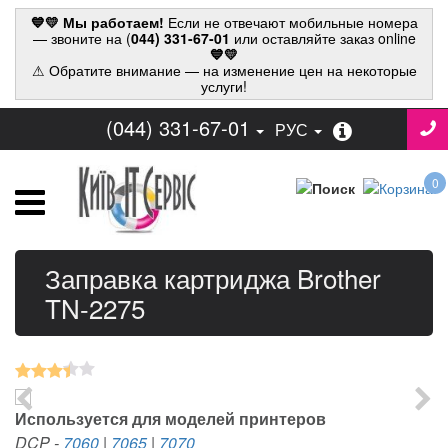
💙💛 Мы работаем!
Если не отвечают мобильные номера
— звоните на (
044) 331-67-01
или оставляйте заказ online
💙💛
⚠ Обратите внимание — на изменение цен на некоторые
услуги!
(044) 331-67-01
РУС
0
Заправка картриджа Brother
TN-2275
Используется для моделей принтеров
DCP
-
7060
|
7065
|
7070