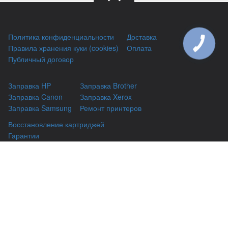
Политика конфиденциальности
Доставка
КНОПКА
Правила хранения куки (cookies)
Оплата
ЗВ'ЯЗКУ
Публичный договор
Заправка HP
Заправка Brother
Заправка Canon
Заправка Xerox
Заправка Samsung
Ремонт принтеров
Восстановление картриджей
Гарантии
Чаво
(044) 331-67-01
г. Киев, Автозаводская 24/2, оф 121
(093) 331-67-01
3316701@gmail.com
(050) 331-67-01
info@kiev-itservicе.com.ua