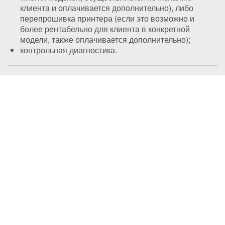
клиента и оплачивается дополнительно), либо
перепрошивка принтера (если это возможно и
более рентабельно для клиента в конкретной
модели, также оплачивается дополнительно);
контрольная диагностика.
Восстановление картриджа Canon
715H
Как показывает практика, большая часть картриджей
можно заправлять без потери качества не более 2-3
раз, после чего необходимо
произвести
восстановление картриджа Canon 715H
.
Которое обязательно включает в себя:
заправку картриджа Canon 715H (
см. выше
);
профилактика;
замену фотобарабана;
либо замену других расходных составляющих
картриджа (по мере износа)