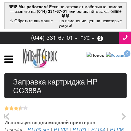
💙💛 Мы работаем!
Если не отвечают мобильные номера
— звоните на (
044) 331-67-01
или оставляйте заказ online
💙💛
⚠ Обратите внимание — на изменение цен на некоторые
услуги!
(044) 331-67-01
РУС
0
Заправка картриджа HP
CC388A
Используется для моделей принтеров
LaserJet
-
P1100-ser
|
P1102
|
P1103
|
P1104
|
P1105
|