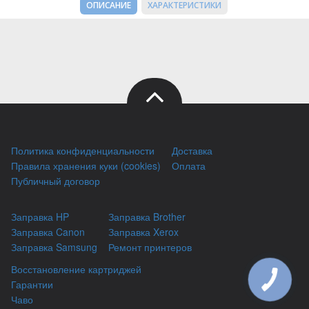
ОПИСАНИЕ
ХАРАКТЕРИСТИКИ
Политика конфиденциальности
Доставка
Правила хранения куки (cookies)
Оплата
Публичный договор
Заправка HP
Заправка Brother
Заправка Canon
Заправка Xerox
Заправка Samsung
Ремонт принтеров
Восстановление картриджей
Гарантии
Чаво