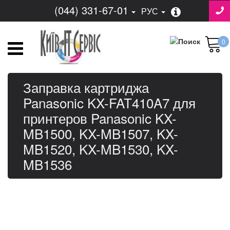
(044) 331-67-01
РУС
0
Заправка картриджа
Panasonic KX-FAT410A7 для
принтеров Panasonic KX-
MB1500, KX-MB1507, KX-
MB1520, KX-MB1530, KX-
MB1536