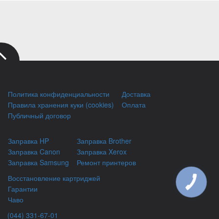
Политика конфиденциальности
Доставка
Правила хранения куки (cookies)
Оплата
Публичный договор
Заправка HP
Заправка Brother
Заправка Canon
Заправка Xerox
Заправка Samsung
Ремонт принтеров
Восстановление картриджей
КНОПКА
ЗВ'ЯЗКУ
Гарантии
Чаво
(044) 331-67-01