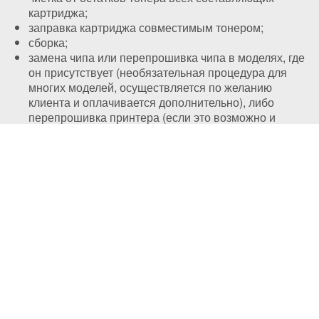
картриджа;
заправка картриджа совместимым тонером;
сборка;
замена чипа или перепрошивка чипа в моделях, где
он присутствует (необязательная процедура для
многих моделей, осуществляется по желанию
клиента и оплачивается дополнительно), либо
перепрошивка принтера (если это возможно и
более рентабельно для клиента в конкретной
модели, также оплачивается дополнительно);
контрольная диагностика.
Восстановление картриджа Xerox
108R00908
Как показывает практика, большая часть картриджей
можно заправлять без потери качества не более 2-3
раз, после чего необходимо произвести
восстановление картриджа Xerox 108R00908
.