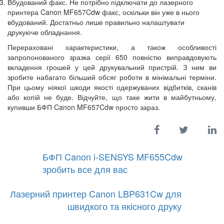
Вбудований факс. Не потрібно підключати до лазерного
принтера Canon MF657Cdw факс, оскільки він уже в нього
вбудований. Достатньо лише правильно налаштувати
друкуюче обладнання.
Перераховані характеристики, а також особливості
запропонованого зразка серії 650 повністю виправдовують
вкладення грошей у цей друкувальний пристрій. З ним ви
зробите набагато більший обсяг роботи в мінімальні терміни.
При цьому ніякої шкоди якості одержуваних відбитків, сканів
або копій не буде. Відчуйте, що таке жити в майбутньому,
купивши БФП Canon MF657Cdw просто зараз.
БФП Canon i-SENSYS MF655Cdw
зробить все для вас
Лазерний принтер Canon LBP631Cw для
швидкого та якісного друку