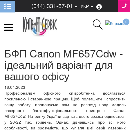
(044) 331-67-01
УКР
0
БФП Canon MF657Cdw -
ідеальний варіант для
вашого офісу
18.04.2023
Професіоналізм офісного співробітника досягається
посиленою і старанною працею. Щоб полегшити і спростити
вашу роботу, пропонуємо вам на розгляд нову модель
лазерного багатофункціонального пристрою Canon
MF657Cdw. На ринку України вартість цього зразка оцінюється
у 20-22 тис. гривень. Однак, дізнавшись про всі його
особливості, ви зрозумієте, що купівля цієї серії лазерних