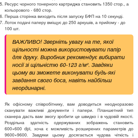
Ресурс чорного тонерного картриджа становить 1350 стор., а
кольорового - 680 стор.
Перша сторінка виходить після запуску БФП на 10 секунді.
Лоток подачі паперу вміщує до 250 аркушів, а прийому - до
100 шт.
ВАЖЛИВО! Зверніть увагу на те, якої
щільності можна використовувати папір
для друку. Виробник рекомендує вибирати
носії зі щільністю 60-123 г/м². Завдяки
цьому ви зможете виконувати будь-які
завдання свого боса, навіть найбільш
неординарні.
Як офісному співробітнику, вам доводиться неодноразово
сканувати важливі документи і папери. Планшетний тип
сканера дасть вам змогу зробити це швидко і в чудовій якості.
Роздільна здатність одержуваних зображень становить
600×600 dpi, хоча є можливість розширених параметрів до
9600×9600. Завдяки цьому досягається чудова чіткість і