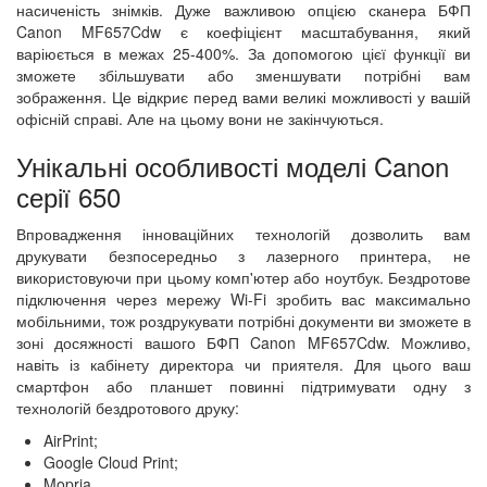
насиченість знімків. Дуже важливою опцією сканера БФП
Canon MF657Cdw є коефіцієнт масштабування, який
варіюється в межах 25-400%. За допомогою цієї функції ви
зможете збільшувати або зменшувати потрібні вам
зображення. Це відкриє перед вами великі можливості у вашій
офісній справі. Але на цьому вони не закінчуються.
Унікальні особливості моделі Canon
серії 650
Впровадження інноваційних технологій дозволить вам
друкувати безпосередньо з лазерного принтера, не
використовуючи при цьому комп'ютер або ноутбук. Бездротове
підключення через мережу Wi-Fi зробить вас максимально
мобільними, тож роздрукувати потрібні документи ви зможете в
зоні досяжності вашого БФП Canon MF657Cdw. Можливо,
навіть із кабінету директора чи приятеля. Для цього ваш
смартфон або планшет повинні підтримувати одну з
технологій бездротового друку:
AirPrint;
Google Cloud Print;
Mopria.