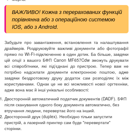
ВАЖЛИВО! Кожна з перерахованих функцій
порівнянна або з операційною системою
IOS, або з Android.
Забудьте про завантаження, встановлення та налаштування
драйверів. Роздруковуйте важливі документи або фотографії
прямо по Wi-Fi-підключенню в один дотик. Ба більше, завдяки
цій опції з вашого БФП Canon MF657Cdw зможуть друкувати
всі співробітники, які під'єднані до пристрою. Тепер вам не
потрібно надсилати документи електронною поштою, адже
завдяки бездротовому друку додаток сам розподіляє їх між
користувачами. Однак це не всі можливості нової оргтехніки,
адже вона має й інші унікальні особливості:
Двосторонній автоматичний податчик документів (DADF). БФП
після сканування одного боку документа автоматично, без
втручання людини, перевертає його на інший.
Двосторонній друк (duplex). Необхідно тільки запустити
пристрій, а лазерний принтер сам буде "перевертати"
сторінки.