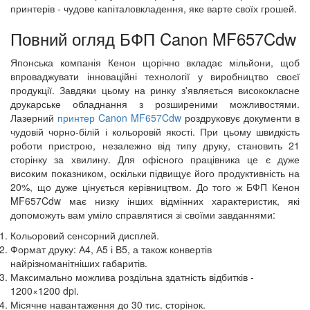
принтерів - чудове капіталовкладення, яке варте своїх грошей.
Повний огляд БФП Canon MF657Cdw
Японська компанія Кенон щорічно вкладає мільйони, щоб
впроваджувати інноваційні технології у виробництво своєї
продукції. Завдяки цьому на ринку з'являється висококласне
друкарське обладнання з розширеними можливостями.
Лазерний
принтер Canon MF657Cdw
роздруковує документи в
чудовій чорно-білій і кольоровій якості. При цьому швидкість
роботи пристрою, незалежно від типу друку, становить 21
сторінку за хвилину. Для офісного працівника це є дуже
високим показником, оскільки підвищує його продуктивність на
20%, що дуже цінується керівництвом. До того ж БФП Кенон
MF657Cdw має низку інших відмінних характеристик, які
допоможуть вам уміло справлятися зі своїми завданнями:
Кольоровий сенсорний дисплей.
Формат друку: А4, А5 і В5, а також конвертів
найрізноманітніших габаритів.
Максимально можлива роздільна здатність відбитків -
1200×1200 dpi.
Місячне навантаження до 30 тис. сторінок.