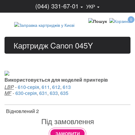
(044) 331-67-01
УКР
0
Картридж Canon 045Y
Використовується для моделей принтерів
LBP
-
610-серія
,
611
,
612
,
613
MF
-
630-серія
,
631
,
633
,
635
Відновлений 2
Під замовлення
ЗАМОВИТИ