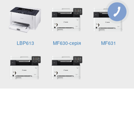
КНОПКА
ЗВ'ЯЗКУ
LBP613
MF630-серія
MF631
MF633
MF635
Умови експлуатації:
Діапазон температур при експлуатації: від 7,5 до
32,5 °C
Температура зберігання: від -20 до 40 ℃
Вологість при зберіганні: Від 10 до 90% відносної