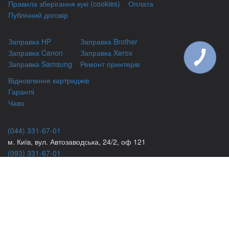
Правила зберігання кукі (cookies)
Оплата
Публічний договір
Заправка HP
Заправка Brother
Заправка Canon
Заправка Xerox
Заправка Samsung
Ремонт принтерів
Відновлення картриджів
Гарантіі
Чаво
(044) 331-67-01
м. Київ, вул. Автозаводська, 24/2, оф 121
(093) 331-67-01
3316701@gmail.com
(050) 331-67-01
info@kiev-itservicе.com.ua
(098) 331-67-01