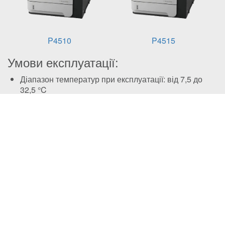
P4510
P4515
Умови експлуатації:
Діапазон температур при експлуатації: від 7,5 до
32,5 °C
Температура зберігання: від -20 до 40 ℃
Вологість при зберіганні: Від 10 до 90% відносної
вологості
Комплектація:
Оригінальний
Картридж з тонером
Інструкція з переробки
Ліцензійний
Картридж з тонером