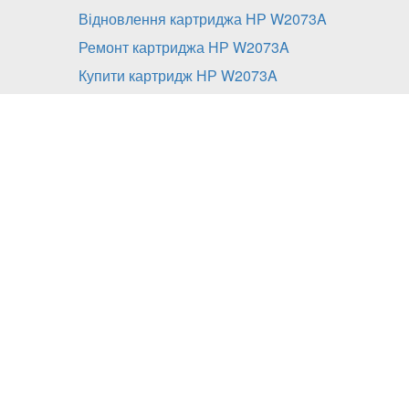
Відновлення картриджа НР W2073A
Ремонт картриджа НР W2073A
Купити картридж НР W2073A
Заправка картриджа НР W
включає:
діагностика;
розбирання;
очистку від залишків тонера всіх складових 
заправка картриджа сумісним тонером;
збірка;
заміна чіпу або його перепрошивка в моделя
сплчується додатково), або перепрошивка пр
додатково);
контрольна діагностика.