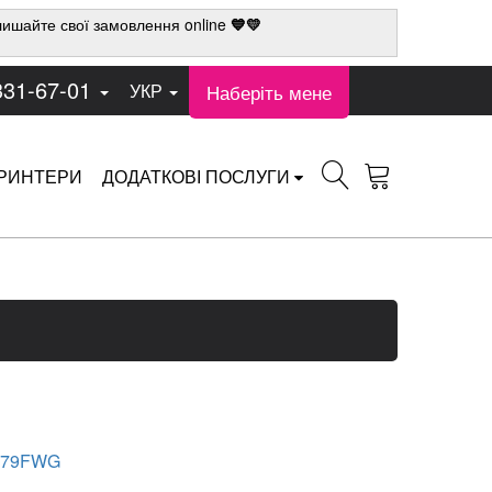
ишайте свої замовлення online
💙💛
331-67-01
Наберіть мене
УКР
РИНТЕРИ
ДОДАТКОВІ ПОСЛУГИ
179FWG