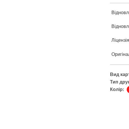
Відновл
Відновл
Ліцензі
Оригіна
Вид кар
Тип дру
Колір: