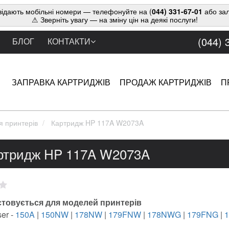
ідають мобільні номери — телефонуйте на (
044) 331-67-01
або зал
⚠ Зверніть увагу — на зміну цін на деякі послуги!
(044) 
БЛОГ
КОНТАКТИ
ЗАПРАВКА КАРТРИДЖІВ
ПРОДАЖ КАРТРИДЖІВ
П
я принтерів
Картридж HP 117A W2073A
ртридж HP 117A W2073A
товується для моделей принтерів
er -
150A
|
150NW
|
178NW
|
179FNW
|
178NWG
|
179FNG
|