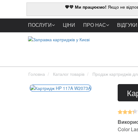
💙💛 Ми працюємо!
Якщо не відпов
ПОСЛУГИ
ЦІНИ
ПРО НАС
ВІДГУКИ
Головна
Каталог товарів
Продаж картриджів дл
Ка
Викорис
Color Las