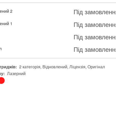
Під замовленн
ений 2
Під замовленн
ений 1
Під замовленн
я
Під замовленн
л
триджів:
2 категорія
Відновлений
Ліцензія
Оригінал
ку:
Лазерний