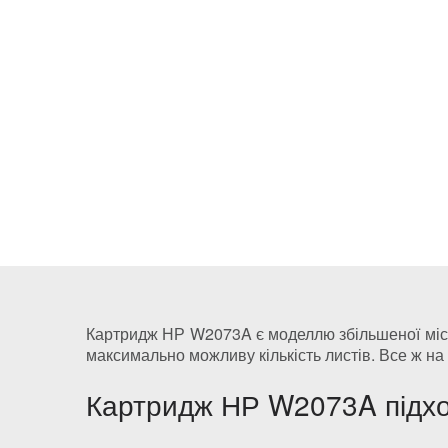
Картридж НР W2073A є моделлю збільшеної містко
максимально можливу кількість листів. Все ж на
Картридж НР W2073A підхо