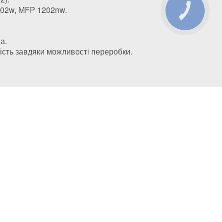
202w, MFP 1202nw.
КНОПКА
ЗВ'ЯЗКУ
а.
чність завдяки можливості переробки.
м. Київ, вул. Автозаводська, 24/2, оф 121
3316701@gmail.com
info@kiev-itservicе.com.ua