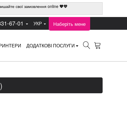
ишайте свої замовлення online
💙💛
331-67-01
Наберіть мене
УКР
РИНТЕРИ
ДОДАТКОВІ ПОСЛУГИ
)