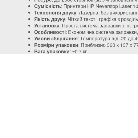
Сумісність
: Принтери HP Neverstop Laser 
Технологія друку
: Лазерна, без використан
Якість друку
: Чіткий текст і графіка з розді
Установка
: Проста система заправки з інст
Особливості
: Економічна система заправки,
Умови зберігання
: Температура від -20 до 
Розміри упаковки
: Приблизно 363 x 137 x 7
Вага упаковки
: ~0.7 кг.
Політика конфіденційності
Доставка
Правила зберігання кукі (cookies)
Оплата
Публічний договір
Заправка HP
Заправка Brother
Відновлення 
Заправка Canon
Заправка Xerox
Гарантіі