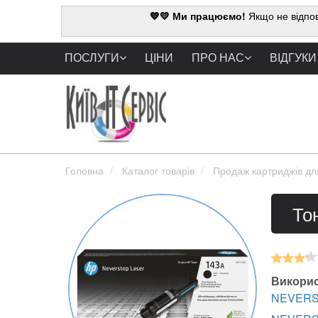
💙💛 Ми працюємо!
Якщо не відпов
ПОСЛУГИ
ЦІНИ
ПРО НАС
ВІДГУКИ
Головна
Каталог товарів
Продаж картриджів дл
То
Викорис
NEVERS