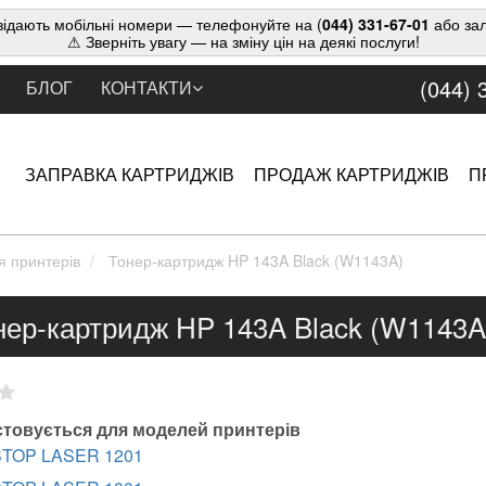
ідають мобільні номери — телефонуйте на (
044) 331-67-01
або зал
⚠ Зверніть увагу — на зміну цін на деякі послуги!
(044) 
БЛОГ
КОНТАКТИ
ЗАПРАВКА КАРТРИДЖІВ
ПРОДАЖ КАРТРИДЖІВ
П
я принтерів
Тонер-картридж HP 143A Black (W1143A)
нер-картридж HP 143A Black (W1143A
товується для моделей принтерів
TOP LASER 1201