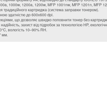
1000a, 1000w, 1200a, 1200w, MFP 1001nw, MFP 1201n, MFP 1
ня традиційного картриджа (система заправки тонером).
льною здатністю до 600x600 dpi.
рукціями, що дозволяє швидко поповнити тонер без картридж
 надійність, захист від підробок за технологією HP, екологі
40°C, вологість 10–90% RH.
7 мм.
(044) 331-67-01
(093) 331-67-01
(050) 331-67-01
(098) 331-67-01
картриджів