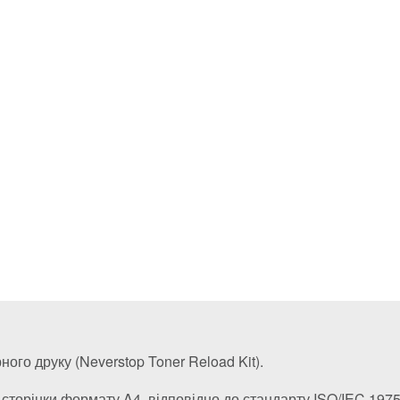
ого друку (Neverstop Toner Reload Kit).
 сторінки формату A4, відповідно до стандарту ISO/IEC 1975