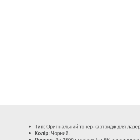
Тип
: Оригінальний тонер-картридж для лазерн
Колір
: Чорний.
Ресурс
: До 2500 сторінок (за 5% заповнення