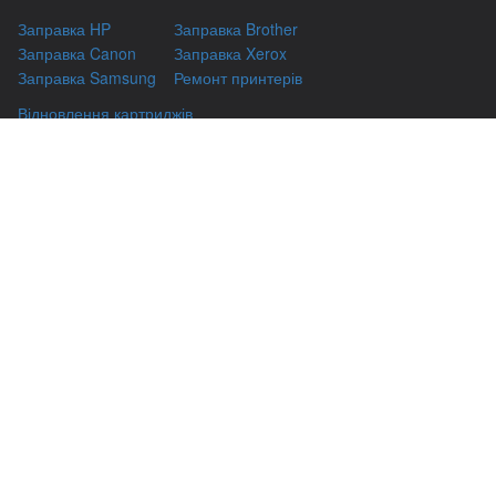
Заправка HP
Заправка Brother
Заправка Canon
Заправка Xerox
Заправка Samsung
Ремонт принтерів
Відновлення картриджів
Гарантіі
Чаво
(044) 331-67-01
м. Київ, вул. Автозаводська, 24/2, оф 121
(093) 331-67-01
3316701@gmail.com
(050) 331-67-01
info@kiev-itservicе.com.ua
(098) 331-67-01
© kiev-itservice.com.ua