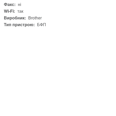
Факс:
ні
Wi-Fi:
так
Виробник:
Brother
Тип пристрою:
БФП