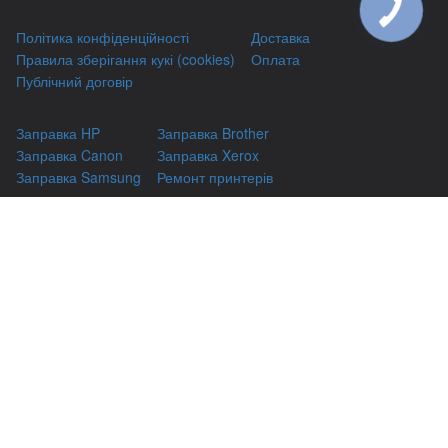
КНОПКА
ЗВ'ЯЗКУ
Політика конфіденційності
Доставка
Правила зберігання кукі (cookies)
Оплата
Публічний договір
Заправка HP
Заправка Brother
Заправка Canon
Заправка Xerox
Заправка Samsung
Ремонт принтерів
Відновлення картриджів
Гарантіі
Чаво
(044) 331-67-01
м. Київ, вул. Автозаводська, 24/2, оф 121
(093) 331-67-01
3316701@gmail.com
(050) 331-67-01
info@kiev-itservicе.com.ua
(098) 331-67-01