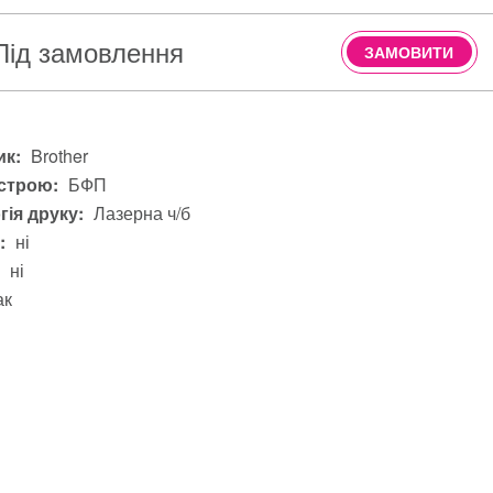
Під замовлення
ЗАМОВИТИ
к:
Brother
строю:
БФП
гія друку:
Лазерна ч/б
:
ні
ні
ак