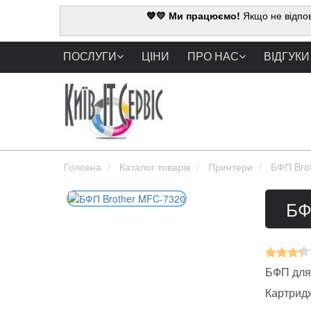
💙💛 Ми працюємо!
Якщо не відпов
ПОСЛУГИ
ЦІНИ
ПРО НАС
ВІДГУКИ
Головна
Каталог товарів
Принтери
БФП Bro
БФ
БФП для 
Картрид