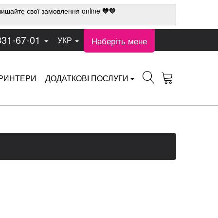
ишайте свої замовлення online
💙💛
331-67-01
Наберіть мене
УКР
РИНТЕРИ
ДОДАТКОВІ ПОСЛУГИ