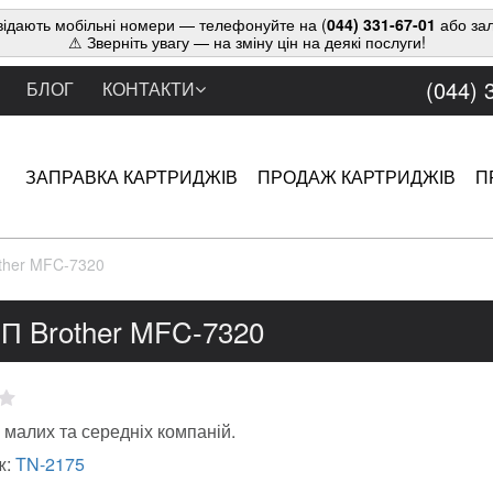
ідають мобільні номери — телефонуйте на (
044) 331-67-01
або зал
⚠ Зверніть увагу — на зміну цін на деякі послуги!
(044) 
БЛОГ
КОНТАКТИ
ЗАПРАВКА КАРТРИДЖІВ
ПРОДАЖ КАРТРИДЖІВ
П
ther MFC-7320
П Brother MFC-7320
малих та середніх компаній.
ж:
TN-2175