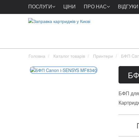
ПОСЛУГИ
ЦІНИ
ПРО НАС
ВІДГУКИ
Головна
Каталог товарів
Принтери
БФП Can
БФ
БФП для 
Картрид