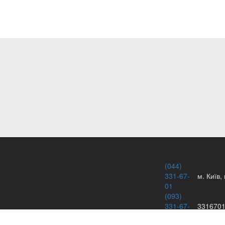
(044)
331-67-
м. Київ,
01
(093)
331-67-
331670
картриджів
01