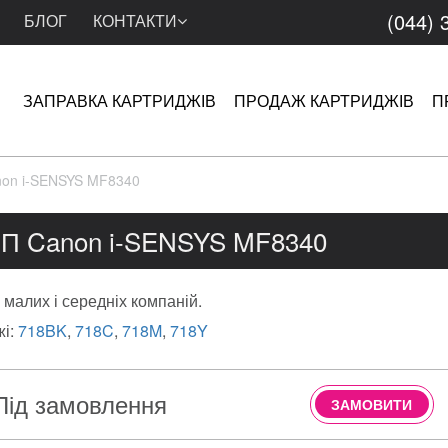
(044) 
БЛОГ
КОНТАКТИ
ЗАПРАВКА КАРТРИДЖІВ
ПРОДАЖ КАРТРИДЖІВ
П
on i-SENSYS MF8340
П Canon i-SENSYS MF8340
малих і середніх компаній.
жі:
718BK
,
718C
,
718M
,
718Y
Під замовлення
ЗАМОВИТИ