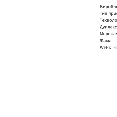
Виробни
Тип при
Техноло
Дуплекс
Мережа:
Факс:
т
Wi-Fi:
ні