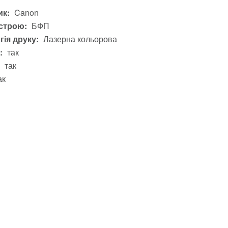
к:
Canon
строю:
БФП
гія друку:
Лазерна кольорова
:
так
так
ак