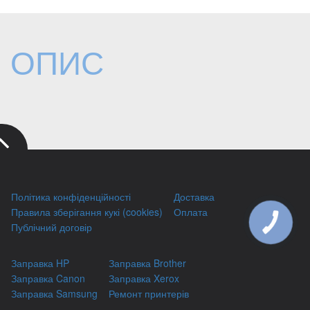
ОПИС
Політика конфіденційності
Доставка
Правила зберігання кукі (cookies)
Оплата
КНОПКА
Публічний договір
ЗВ'ЯЗКУ
Заправка HP
Заправка Brother
Заправка Canon
Заправка Xerox
Заправка Samsung
Ремонт принтерів