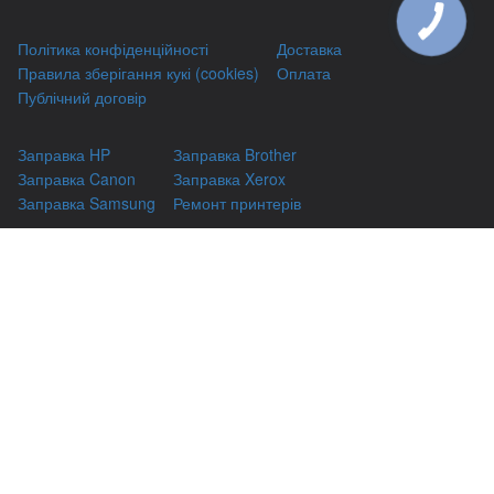
КНОПКА
ЗВ'ЯЗКУ
Політика конфіденційності
Доставка
Правила зберігання кукі (cookies)
Оплата
Публічний договір
Заправка HP
Заправка Brother
Заправка Canon
Заправка Xerox
Заправка Samsung
Ремонт принтерів
Відновлення картриджів
Гарантіі
Чаво
(044) 331-67-01
м. Київ, вул. Автозаводська, 24/2, оф 121
(093) 331-67-01
3316701@gmail.com
(050) 331-67-01
info@kiev-itservicе.com.ua
(098) 331-67-01