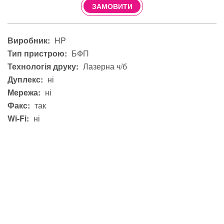
ЗАМОВИТИ
Виробник:
HP
Тип пристрою:
БФП
Технологія друку:
Лазерна ч/б
Дуплекс:
ні
Мережа:
ні
Факс:
так
Wi-Fi:
ні