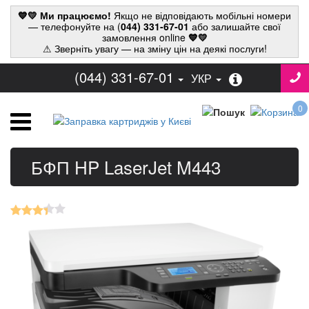
💙💛 Ми працюємо!
Якщо не відповідають мобільні номери
— телефонуйте на (
044) 331-67-01
або залишайте свої
замовлення online
💙💛
⚠ Зверніть увагу — на зміну цін на деякі послуги!
(044) 331-67-01
УКР
0
БФП HP LaserJet M443