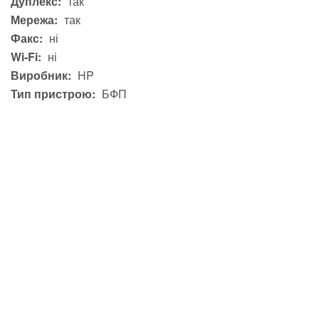
Дуплекс:
так
Мережа:
так
Факс:
ні
Wi-Fi:
ні
Виробник:
HP
Тип пристрою:
БФП