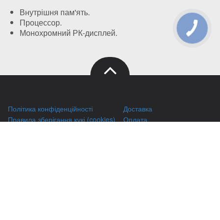
Внутрішня пам'ять.
Процессор.
КНОПКА
Монохромний РК-дисплей.
ЗВ'ЯЗКУ
Політика конфіденційності
Доставка
Правила зберігання кукі (cookies)
Оплата
Публічний договір
Заправка HP
Заправка Brother
Заправка Canon
Заправка Xerox
Заправка Samsung
Ремонт принтерів
Відновлення картриджів
Гарантіі
Чаво