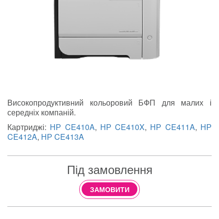
Високопродуктивний кольоровий БФП для малих і
середніх компаній.
Картриджі:
НР CE410A
,
НР CE410X
,
НР CE411A
,
НР
CE412A
,
НР CE413A
Під замовлення
ЗАМОВИТИ