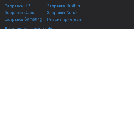
Заправка HP
Заправка Brother
Заправка Canon
Заправка Xerox
Заправка Samsung
Ремонт принтерів
Відновлення картриджів
Гарантіі
Чаво
(044) 331-67-01
м. Київ, вул. Автозаводська, 24/2, оф 121
(093) 331-67-01
3316701@gmail.com
(050) 331-67-01
info@kiev-itservicе.com.ua
(098) 331-67-01
© kiev-itservice.com.ua