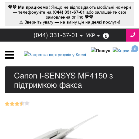
💙💛 Ми працюємо!
Якщо не відповідають мобільні номери
— телефонуйте на (
044) 331-67-01
або залишайте свої
замовлення online
💙💛
⚠ Зверніть увагу — на зміну цін на деякі послуги!
(044) 331-67-01
УКР
0
Canon i-SENSYS MF4150 з
підтримкою факса