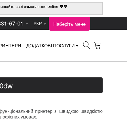
ишайте свої замовлення online
💙💛
331-67-01
Наберіть мене
УКР
РИНТЕРИ
ДОДАТКОВІ ПОСЛУГИ
70dw
офункціональний принтер зі швидкою швидкістю
в офісних умовах.