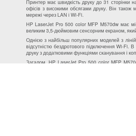
Принтер має швидкість друку до 31 сторінки н
офісів з високими обсягами друку. Він також 
мережі через LAN і Wi-Fi.
HP LaserJet Pro 500 color MFP M570dw має міс
великим 3,5-дюймовим сенсорним екраном, який
Однією з найбільш популярних моделей з ліній
відсутністю бездротового підключення Wi-Fi. В 
друку з додатковими функціями сканування і ко
Загалом, HP LaserJet Pro 500 color MFP M570
ідеальним для використання в офісних умовах.
Політика конфіденційності
Доставка
Правила зберігання кукі (cookies)
Оплата
Публічний договір