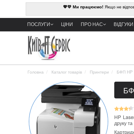
💙💛 Ми працюємо!
Якщо не відпов
ПОСЛУГИ
ЦІНИ
ПРО НАС
ВІДГУКИ
Головна
Каталог товарів
Принтери
БФП HP 
БФ
HP Lase
друку та
Картрид