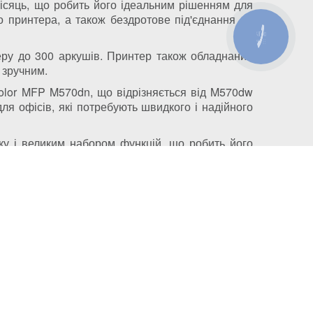
місяць, що робить його ідеальним рішенням для
о принтера, а також бездротове під'єднання до
КНОПКА
ЗВ'ЯЗКУ
перу до 300 аркушів. Принтер також обладнаний
 зручним.
color MFP M570dn, що відрізняється від M570dw
для офісів, які потребують швидкого і надійного
ку і великим набором функцій, що робить його
м. Київ, вул. Автозаводська, 24/2, оф 121
3316701@gmail.com
info@kiev-itservicе.com.ua