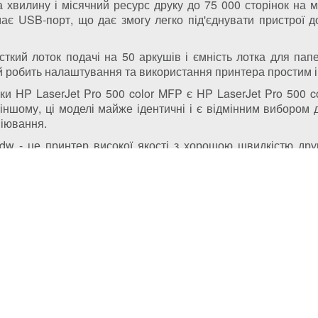
а хвилину і місячний ресурс друку до 75 000 сторінок на 
має USB-порт, що дає змогу легко під'єднувати пристрої д
ткий лоток подачі на 50 аркушів і ємність лотка для па
 робить налаштування та використання принтера простим і
ки HP LaserJet Pro 500 color MFP є HP LaserJet Pro 500 
іншому, ці моделі майже ідентичні і є відмінним вибором 
піювання.
dw - це принтер високої якості з хорошою швидкістю дру
(044) 331-67-01
(093) 331-67-01
(050) 331-67-01
(098) 331-67-01