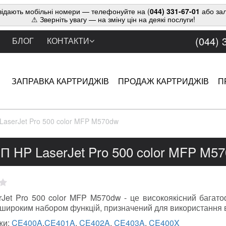
ідають мобільні номери — телефонуйте на (
044) 331-67-01
або зал
⚠ Зверніть увагу — на зміну цін на деякі послуги!
(044) 
БЛОГ
КОНТАКТИ
ЗАПРАВКА КАРТРИДЖІВ
ПРОДАЖ КАРТРИДЖІВ
П
LaserJet Pro 500 color MFP M570dw
П HP LaserJet Pro 500 color MFP M5
rJet Pro 500 color MFP M570dw - це високоякісний багат
 широким набором функцій, призначений для використання 
жи:
CE400A
,
CE401A
,
CE402A
,
CE403A
,
CE400X