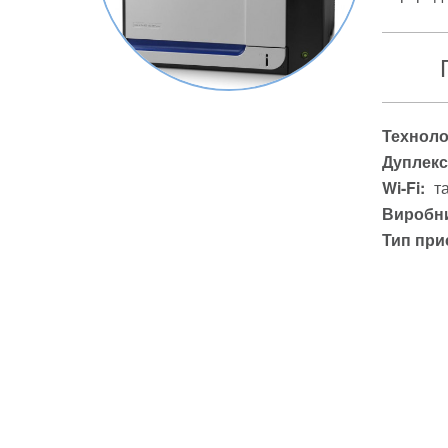
Техноло
Дуплекс
Wi-Fi:
т
Виробни
Тип при