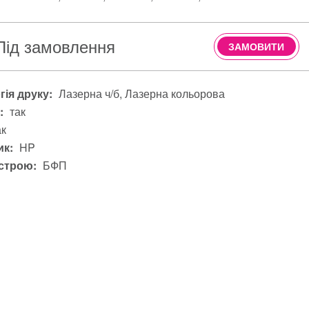
Під замовлення
ЗАМОВИТИ
гія друку:
Лазерна ч/б
Лазерна кольорова
:
так
ак
к:
HP
строю:
БФП