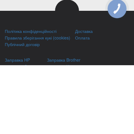
КНОПКА
ЗВ'ЯЗКУ
Політика конфіденційності
Доставка
Правила зберігання кукі (cookies)
Оплата
Публічний договір
Заправка HP
Заправка Brother
Заправка Canon
Заправка Xerox
Заправка Samsung
Ремонт принтерів
Відновлення картриджів
Гарантіі
Чаво
(044) 331-67-01
м. Київ, вул. Автозаводська, 24/2, оф 121
(093) 331-67-01
3316701@gmail.com