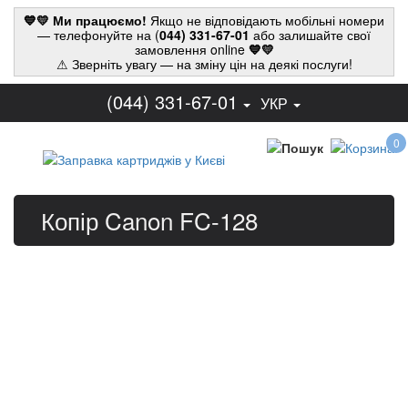
💙💛 Ми працюємо!
Якщо не відповідають мобільні номери
— телефонуйте на (
044) 331-67-01
або залишайте свої
замовлення online
💙💛
⚠ Зверніть увагу — на зміну цін на деякі послуги!
(044) 331-67-01
УКР
0
Копір Canon FC-128