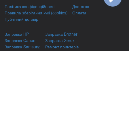
Політика конфіденційності
Доставка
Правила зберігання кукі (cookies)
Оплата
Публічний договір
Заправка HP
Заправка Brother
Заправка Canon
Заправка Xerox
Заправка Samsung
Ремонт принтерів
Відновлення картриджів
Гарантіі
Чаво
(044) 331-67-01
м. Київ, вул. Автозаводська, 24/2, оф 121
(093) 331-67-01
3316701@gmail.com
(050) 331-67-01
info@kiev-itservicе.com.ua
(098) 331-67-01