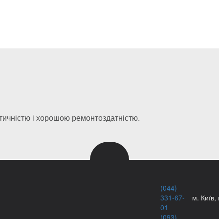
тичністю і хорошою ремонтоздатністю.
(044)
331-67-
м. Київ,
01
(093)