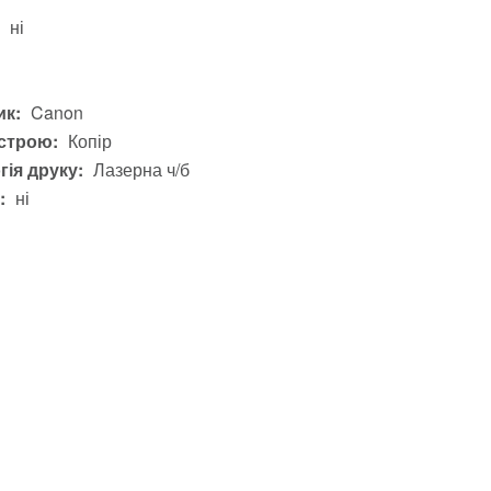
ні
і
к:
Canon
строю:
Копір
гія друку:
Лазерна ч/б
:
ні