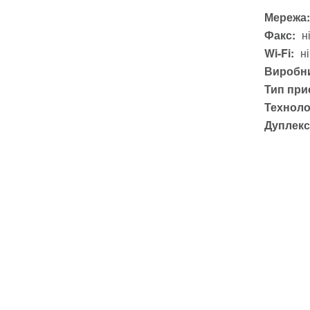
Мережа:
Факс:
н
Wi-Fi:
ні
Виробни
Тип при
Техноло
Дуплекс