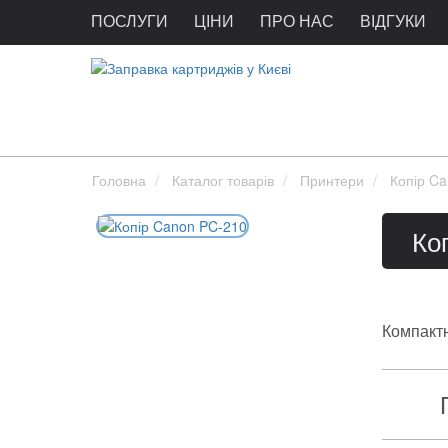
ПОСЛУГИ
ЦІНИ
ПРО НАС
ВІДГУКИ
Головна
Каталог товарів
Принтери
Копір C
Ко
Компактн