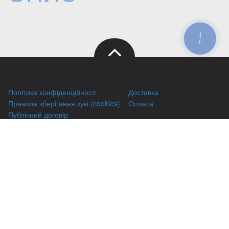
КНОПКА
ЗВ'ЯЗКУ
Політика конфіденційності
Доставка
Правила зберігання кукі (cookies)
Оплата
Публічний договір
Заправка HP
Заправка Brother
Заправка Canon
Заправка Xerox
Заправка Samsung
Ремонт принтерів
Відновлення картриджів
Гарантіі
Чаво