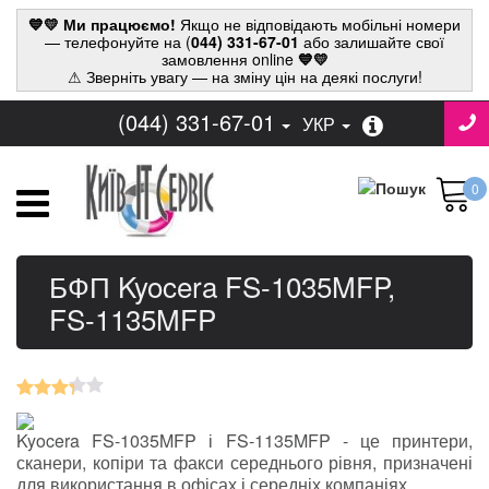
💙💛 Ми працюємо!
Якщо не відповідають мобільні номери
— телефонуйте на (
044) 331-67-01
або залишайте свої
замовлення online
💙💛
⚠ Зверніть увагу — на зміну цін на деякі послуги!
(044) 331-67-01
УКР
0
БФП Kyocera FS-1035MFP,
FS-1135MFP
Kyocera FS-1035MFP і FS-1135MFP - це принтери,
сканери, копіри та факси середнього рівня, призначені
для використання в офісах і середніх компаніях.