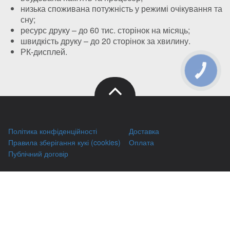
низька споживана потужність у режимі очікування та
сну;
ресурс друку – до 60 тис. сторінок на місяць;
швидкість друку – до 20 сторінок за хвилину.
РК-дисплей.
КНОПКА
ЗВ'ЯЗКУ
Політика конфіденційності
Доставка
Правила зберігання кукі (cookies)
Оплата
Публічний договір
Заправка HP
Заправка Brother
Заправка Canon
Заправка Xerox
Заправка Samsung
Ремонт принтерів
Відновлення картриджів