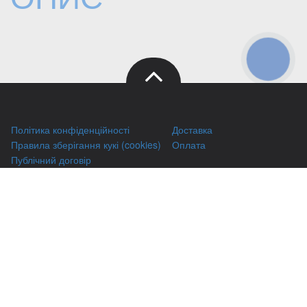
КНОПКА
ЗВ'ЯЗКУ
Політика конфіденційності
Доставка
Правила зберігання кукі (cookies)
Оплата
Публічний договір
Заправка HP
Заправка Brother
Заправка Canon
Заправка Xerox
Заправка Samsung
Ремонт принтерів
Відновлення картриджів
Гарантіі
Чаво