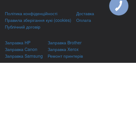
Політика конфіденційності
Доставка
Правила зберігання кукі (cookies)
Оплата
Публічний договір
Заправка HP
Заправка Brother
Заправка Canon
Заправка Xerox
Заправка Samsung
Ремонт принтерів
Відновлення картриджів
Гарантіі
Чаво
(044) 331-67-01
м. Київ, вул. Автозаводська, 24/2, оф 121
(093) 331-67-01
3316701@gmail.com
(050) 331-67-01
info@kiev-itservicе.com.ua
(098) 331-67-01