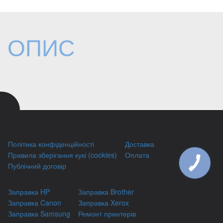
ОПИС
Політика конфіденційності
Доставка
Правила зберігання кукі (cookies)
Оплата
КНОПКА
Публічний договір
ЗВ'ЯЗКУ
Заправка HP
Заправка Brother
Заправка Canon
Заправка Xerox
Заправка Samsung
Ремонт принтерів