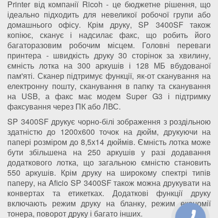
Printer від компанії Ricoh - це бюджетне рішення, що
ідеально підходить для невеликої робочої групи або
домашнього офісу. Крім друку, SP 3400SF також
копіює, сканує і надсилає факс, що робить його
багаторазовим робочим місцем. Головні переваги
принтера - швидкість друку 30 сторінок за хвилину,
ємність лотка на 300 аркушів і 128 МБ вбудованої
пам'яті. Сканер підтримує функції, як-от сканування на
електронну пошту, сканування в папку та сканування
на USB, а факс має модем Super G3 і підтримку
факсування через ПК або ЛВС.
SP 3400SF друкує чорно-білі зображення з роздільною
здатністю до 1200x600 точок на дюйм, друкуючи на
папері розміром до 8,5х14 дюймів. Ємність лотка може
бути збільшена на 250 аркушів у разі додавання
додаткового лотка, що загальною ємністю становить
550 аркушів. Крім друку на широкому спектрі типів
паперу, на Aficio SP 3400SF також можна друкувати на
конвертах та етикетках. Додаткові функції друку
включають режим друку на бланку, режим економії
тонера, поворот друку і багато інших.