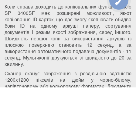
Коли справа доходить до копіювальних функцій, Aficio
SP 3400SF має розширені можливості, як-от
копіювання ID-карток, що дає змогу скопіювати обидва
боки ID на одному аркуші паперу, сортування
документів і режим якості зображення, серед іншого.
Швидкість першої копії за використання аркушів із
плоскою поверхнею становить 12 секунд, а за
використання автоматичного подавача документів - 11
секунд. Мультикопії друкуються зі швидкістю до 20 за
хвилину.
Сканер сканує зображення з роздільною здатністю
1200x1200 пікселів на дюйм у чорно-білому,
напівтоновому або кольоровому форматах. Документи
розміром до 8,5х11,69 дюйма можна сканувати на
аркушевій поверхні, а документи розміром до 8,5х14
дюйма - через автоматичний подавач документів.
Розширені можливості сканування включають
сканування на електронну пошту, сканування в папку
та інші функції.
Факс сканує документи менш ніж за 5 секунд за