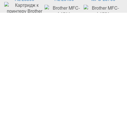
MFC-L5750
MFC-L6700
MFC-L6750
MFC-L6800
MFC-L6900
Заправка картриджа Brother TN-3480
Відновлення картриджа Brother TN-3480
Ремонт картриджа Brother TN-3480
Купити картридж Brother TN-3480
Заправка картриджа Brother
TN-3480
включає:
діагностика;