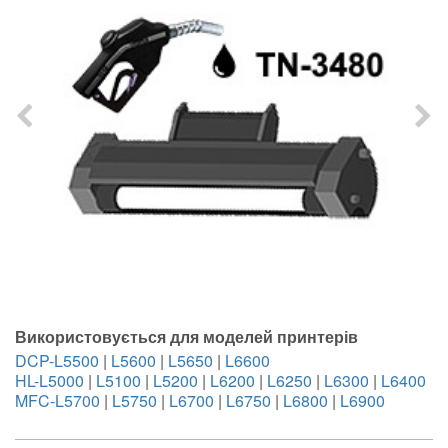
Використовується для моделей принтерів
DCP-L5500
|
L5600
|
L5650
|
L6600
HL-L5000
|
L5100
|
L5200
|
L6200
|
L6250
|
L6300
|
L6400
MFC-L5700
|
L5750
|
L6700
|
L6750
|
L6800
|
L6900