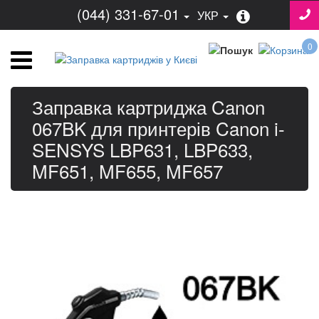
(044) 331-67-01
УКР
0
Заправка картриджа Canon
067BK для принтерів Canon i-
SENSYS LBP631, LBP633,
MF651, MF655, MF657