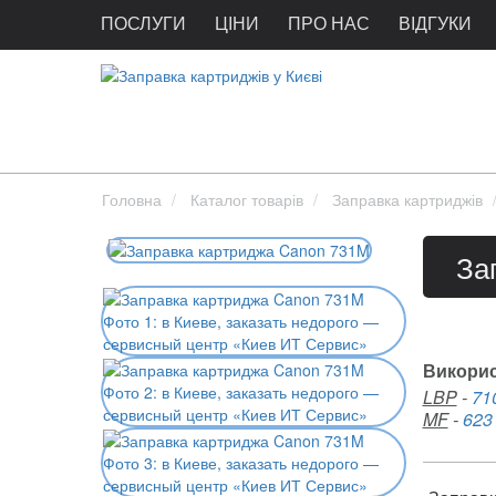
ПОСЛУГИ
ЦІНИ
ПРО НАС
ВІДГУКИ
Головна
Каталог товарів
Заправка картриджів
За
Викорис
LBP
-
71
MF
-
623