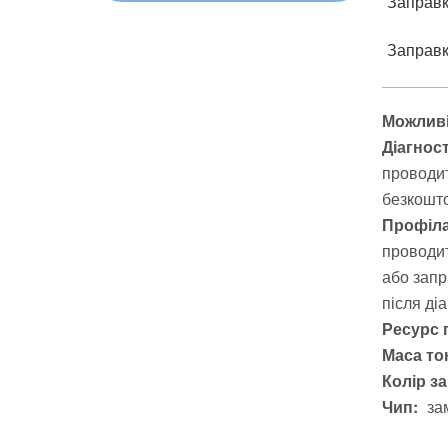
Заправка
Заправка
Можливі
Діагнос
проводит
безкошто
Профіла
проводит
або запр
після ді
Ресурс 
Маса тон
Колір з
Чип:
за