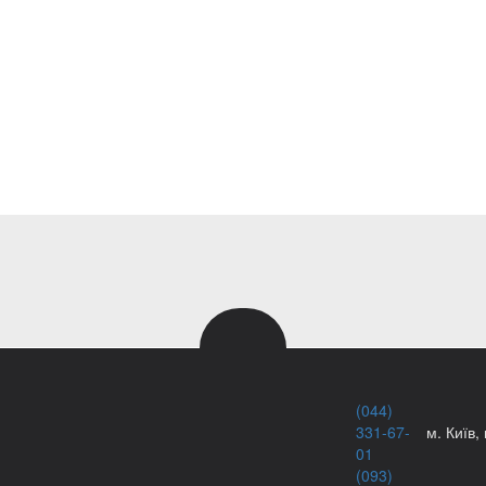
(044)
331-67-
м. Київ,
01
(093)