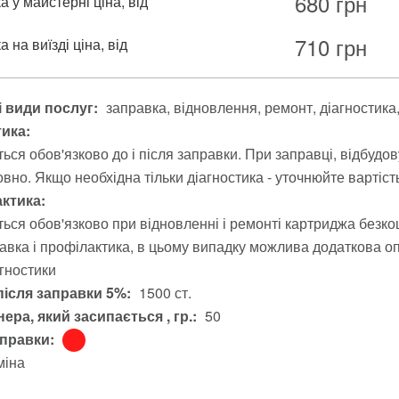
680
грн
 у майстерні ціна, від
710
грн
 на виїзді ціна, від
 види послуг:
заправка
відновлення
ремонт
діагностика
тика:
ься обов'язково до і після заправки. При заправці, відбудо
вно. Якщо необхідна тільки діагностика - уточнюйте вартіст
ктика:
ься обов'язково при відновленні і ремонті картриджа безко
авка і профілактика, в цьому випадку можлива додаткова опл
агностики
після заправки 5%:
1500 ст.
ера, який засипається , гр.:
50
аправки:
міна