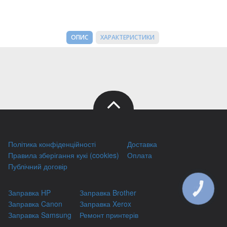
ОПИС
ХАРАКТЕРИСТИКИ
Політика конфіденційності
Доставка
Правила зберігання кукі (cookies)
Оплата
Публічний договір
КНОПКА
Заправка HP
Заправка Brother
ЗВ'ЯЗКУ
Заправка Canon
Заправка Xerox
Заправка Samsung
Ремонт принтерів