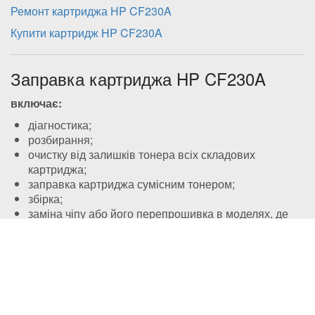
Ремонт картриджа HP CF230A
Купити картридж HP CF230A
Заправка картриджа
HP CF230A
включає:
діагностика;
розбирання;
очистку від залишків тонера всіх складових
картриджа;
заправка картриджа сумісним тонером;
збірка;
заміна чіпу або його перепрошивка в моделях, де
він наявний (необов’язкова процедура для багатьох
моделей, здійснюється за бажанням клієнта та
сплчується додатково), або перепрошивка принтера
(якщо це можливо та більш рентабельно для клієнта
в конкретній моделі, також сплачується додатково);
контрольна діагностика.