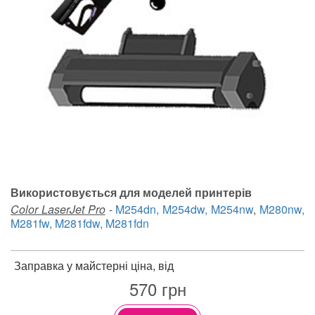
Використовується для моделей принтерів
Color LaserJet Pro
-
M254dn, M254dw, M254nw
,
M280nw,
M281fw, M281fdw, M281fdn
Заправка у майстерні ціна, від
570
грн