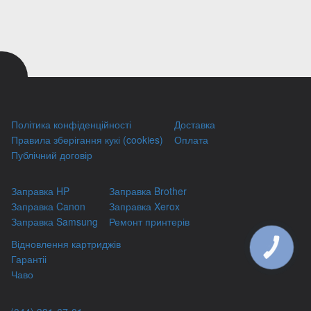
Політика конфіденційності
Доставка
Правила зберігання кукі (cookies)
Оплата
Публічний договір
Заправка HP
Заправка Brother
Заправка Canon
Заправка Xerox
Заправка Samsung
Ремонт принтерів
Відновлення картриджів
КНОПКА
ЗВ'ЯЗКУ
Гарантіі
Чаво