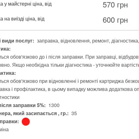
570
грн
 у майстерні ціна, від
600
грн
 на виїзді ціна, від
 види послуг:
заправка
відновлення
ремонт
діагностика
тика:
ься обов'язково до і після заправки. При заправці, відбудо
вно. Якщо необхідна тільки діагностика - уточнюйте вартіст
ктика:
ься обов'язково при відновленні і ремонті картриджа безко
авка і профілактика, в цьому випадку можлива додаткова опл
агностики
після заправки 5%:
1300
ера, який засипається , гр.:
35
аправки:
міна