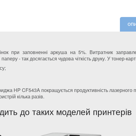
ОП
ок при заповненні аркуша на 5%. Витратник заправле
паперу - так досягається чудова чіткість друку. У тонер-ка
су;
риджа HP CF543A покращується продуктивність лазерного пр
истрій кілька разів.
ить до таких моделей принтерів