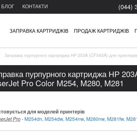
(044) 
БЛОГ
КОНТАКТИ
ЗАПРАВКА КАРТРИДЖІВ
ПРОДАЖ КАРТРИДЖІВ
Заправка пурпурного картриджа НР 203A (CF543A) для принтерів
правка пурпурного картриджа НР 203
serJet Pro Color M254, M280, M281
товується для моделей принтерів
erJet Pro
-
M254dn, M254dw, M254nw
,
M280nw, M281fw, M281