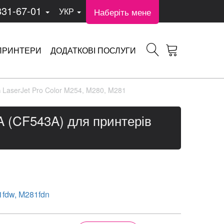
331-67-01
Наберіть мене
УКР
ПРИНТЕРИ
ДОДАТКОВІ ПОСЛУГИ
 LaserJet Pro Color M254, M280, M281
A (CF543A) для принтерів
fdw, M281fdn