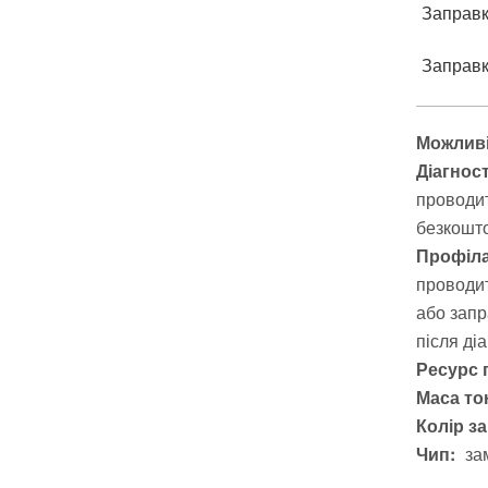
Заправка
Заправка
Можливі
Діагнос
проводит
безкошто
Профіла
проводит
або запр
після ді
Ресурс 
Маса тон
Колір з
Чип:
за