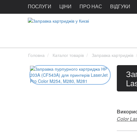
ПОСЛУГИ
ЦІНИ
ПРО НАС
ВІДГУКИ
Головна
Каталог товарів
Заправка картриджів
За
La
Викорис
Color Las