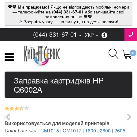
💙💛 Ми працюємо!
Якщо не відповідають мобільні номери
— телефонуйте на (
044) 331-67-01
або залишайте свої
замовлення online
💙💛
⚠ Зверніть увагу — на зміну цін на деякі послуги!
(044) 331-67-01
УКР
0
Заправка картриджів HP
Q6002A
Використовується для моделей принтерів
Color LaserJet
-
CM1015
|
CM1017
|
1600
|
2600
|
2605