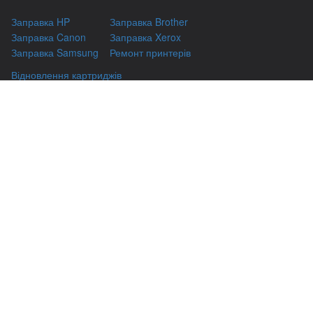
Заправка HP
Заправка Brother
Заправка Canon
Заправка Xerox
Заправка Samsung
Ремонт принтерів
Відновлення картриджів
Гарантіі
Чаво
(044) 331-67-01
м. Київ, вул. Автозаводська, 24/2, оф 121
(093) 331-67-01
3316701@gmail.com
(050) 331-67-01
info@kiev-itservicе.com.ua
(098) 331-67-01
© kiev-itservice.com.ua