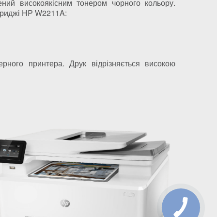
ний високоякісним тонером чорного кольору.
ртриджі HP W2211A:
рного принтера. Друк відрізняється високою