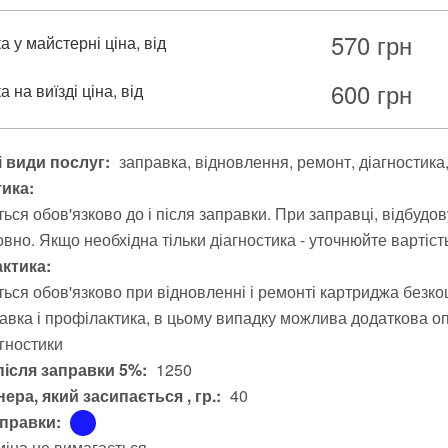
570
грн
 у майстерні ціна, від
600
грн
 на виїзді ціна, від
 види послуг:
заправка
відновлення
ремонт
діагностика
тика:
ься обов'язково до і після заправки. При заправці, відбудо
вно. Якщо необхідна тільки діагностика - уточнюйте вартіст
ктика:
ься обов'язково при відновленні і ремонті картриджа безко
авка і профілактика, в цьому випадку можлива додаткова опл
агностики
після заправки 5%:
1250
ера, який засипається , гр.:
40
аправки:
міна не вимагається