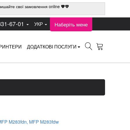
ишайте свої замовлення online
💙💛
331-67-01
Наберіть мене
УКР
РИНТЕРИ
ДОДАТКОВІ ПОСЛУГИ
FP M283fdn, MFP M283fdw