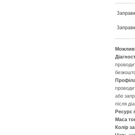
Заправка
Заправка
Можливі
Діагнос
проводит
безкошто
Профіла
проводит
або запр
після ді
Ресурс 
Маса тон
Колір з
Чип:
за