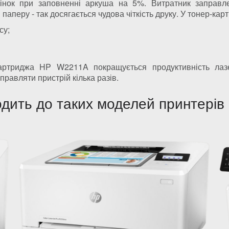
ок при заповненні аркуша на 5%. Витратник заправле
 паперу - так досягається чудова чіткість друку. У тонер-ка
су;
артриджа HP W2211A покращується продуктивність лазе
правляти пристрій кілька разів.
дить до таких моделей принтерів