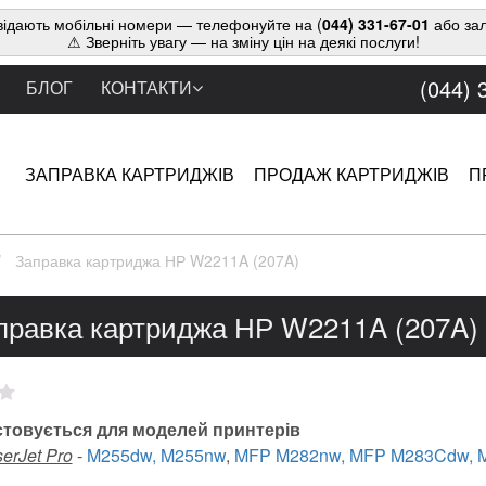
ідають мобільні номери — телефонуйте на (
044) 331-67-01
або зал
⚠ Зверніть увагу — на зміну цін на деякі послуги!
(044) 
БЛОГ
КОНТАКТИ
ЗАПРАВКА КАРТРИДЖІВ
ПРОДАЖ КАРТРИДЖІВ
П
Заправка картриджа НР W2211A (207A)
правка картриджа НР W2211A (207A)
товується для моделей принтерів
erJet Pro
-
M255dw, M255nw
,
MFP M282nw, MFP M283Cdw, M