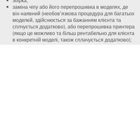
збірка;
заміна чіпу або його перепрошивка в моделях, де
він наявний (необов’язкова процедура для багатьох
моделей, здійснюється за бажанням клієнта та
сплчується додатково), або перепрошивка принтера
(якщо це можливо та більш рентабельно для клієнта
в конкретній моделі, також сплачується додатково);
контрольна діагностика.
Відновлення картриджа HP CF325X
Як показує практика, більшу частину картриджів можна
заправляти без втрати якості не більше 2-3 разів, після
чого необхідно провести
відновлення картриджа HP
CF325X
.
яке обов’язково включає:
заправку картриджа HP CF325X (
див. вище
);
профілактика;
заміну фотобарабану;
заміну інших складових картриджа (у мірі зносу)