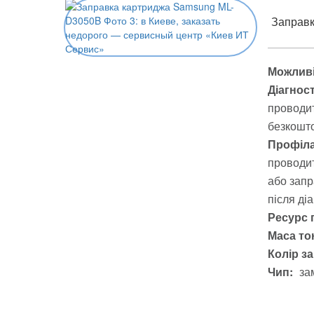
Заправка
Можливі
Діагнос
проводит
безкошто
Профіла
проводит
або запр
після ді
Ресурс 
Маса тон
Колір з
Чип:
за