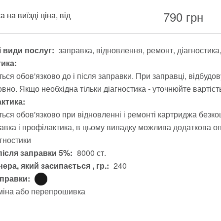
790
грн
 на виїзді ціна, від
 види послуг:
заправка
відновлення
ремонт
діагностика
тика:
ься обов'язково до і після заправки. При заправці, відбудо
вно. Якщо необхідна тільки діагностика - уточнюйте вартіст
ктика:
ься обов'язково при відновленні і ремонті картриджа безко
авка і профілактика, в цьому випадку можлива додаткова опл
агностики
після заправки 5%:
8000 ст.
ера, який засипається , гр.:
240
аправки:
міна або перепрошивка