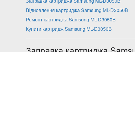
Заправка картриджа Samsung ML-D3050B
Відновлення картриджа Samsung ML-D3050B
Ремонт картриджа Samsung ML-D3050B
Купити картридж Samsung ML-D3050B
Заправка картриджа Sams
включає:
діагностика;
розбирання;
очистку від залишків тонера всіх складових 
заправка картриджа сумісним тонером;
збірка;
заміна чіпу або його перепрошивка в моделя
сплчується додатково), або перепрошивка пр
додатково);
контрольна діагностика.