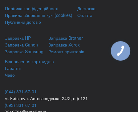
Політика конфіденційності
Доставка
Правила зберігання кукі (cookies)
Оплата
Публічний договір
Заправка HP
Заправка Brother
Заправка Canon
Заправка Xerox
Заправка Samsung
Ремонт принтерів
КНОПКА
ЗВ'ЯЗКУ
Відновлення картриджів
Гарантіі
Чаво
(044) 331-67-01
м. Київ, вул. Автозаводська, 24/2, оф 121
(093) 331-67-01
3316701@gmail.com
(050) 331-67-01
info@kiev-itservicе.com.ua
(098) 331-67-01