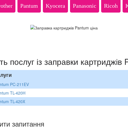
other
Pantum
Kyocera
Panasonic
Ricoh
ть послуг із заправки картриджів
луги
antum PC-211EV
ntum TL-420H
ntum TL-420X
ити запитання