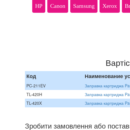
HP
Canon
Samsung
Xerox
Br
Вартіс
Код
Наименование ус
PC-211EV
Заправка картриджа P
TL-420H
Заправка картриджа Pa
TL-420X
Заправка картриджа Pa
Зробити замовлення або постав