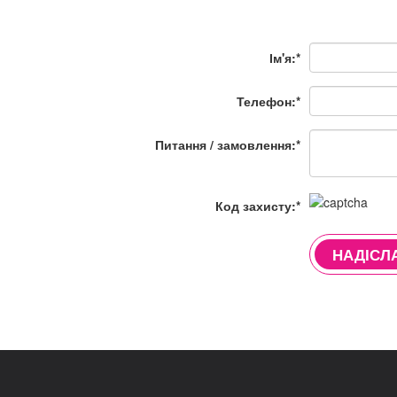
Ім'я:*
Телефон:*
Питання / замовлення:*
Код захисту:*
НАДІСЛ