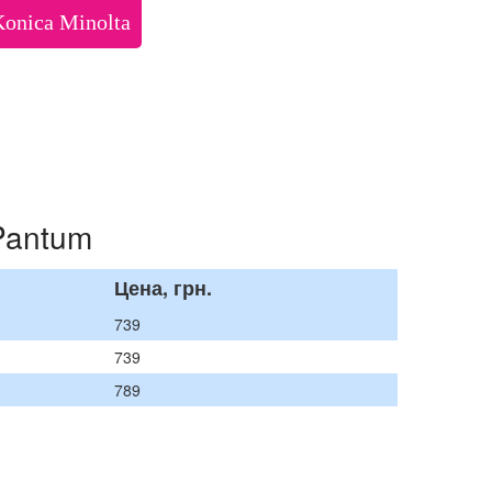
Konica Minolta
 Pantum
Цена, грн.
739
739
789