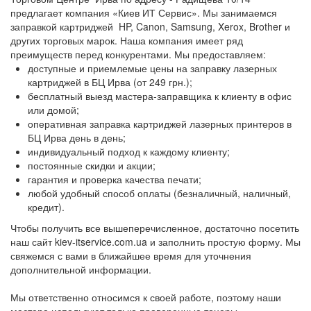
гостиничный и офисный центр Макулан
предлагает компания «Киев ИТ Сервис». Мы занимаемся
Заправка картриджей в БЦ Подол Плаза
заправкой картриджей HP, Canon, Samsung, Xerox, Brother и
Заправка картриджей в БЦ Доминант
других торговых марок. Наша компания имеет ряд
преимуществ перед конкурентами. Мы предоставляем:
Заправка картриджей в БЦ Панорама
доступные и приемлемые цены на заправку лазерных
Заправка картриджей в БЦ Horizon Park
картриджей в БЦ Ирва (от 249 грн.);
Заправка картриджей в БЦ Фабула Плаза
бесплатный выезд мастера-заправщика к клиенту в офис
или домой;
Заправка картриджей в БЦ Украино-
оперативная заправка картриджей лазерных принтеров в
Израильская Палата
БЦ Ирва день в день;
Заправка картриджей в БЦ Ренесанс
индивидуальный подход к каждому клиенту;
Заправка картриджей в БЦ Alacor
постоянные скидки и акции;
гарантия
и проверка качества печати;
Заправка картриджей в БЦ Подол Бизнес Тауер
любой удобный способ оплаты (безналичный, наличный,
Заправка картриджей в БЦ РИКО
кредит).
Заправка картриджей в БЦ Ферммаш
Чтобы получить все вышеперечисленное, достаточно посетить
наш сайт kiev-itservice.com.ua и заполнить простую форму. Мы
свяжемся с вами в ближайшее время для уточнения
дополнительной информации.
Мы ответственно относимся к своей работе, поэтому наши