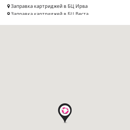
Заправка картриджей в БЦ Ирва
Заправка картриджей в БЦ Веста
Заправка картриджей в БЦ Полиграфист
Заправка картриджей в БЦ Swiss House
Заправка картриджей в БЦ Подол
коммерческий парк
Заправка картриджей в БЦ Леонардо
Заправка картриджей в БЦ Кемпа – центр
Заправка картриджей в БЦ Кубик центр
Заправка картриджей в БЦ Крещатик Плаза
Заправка картриджей в БЦ Львовская брама
Заправка картриджей в БЦ Дипломат холл
Заправка картриджей в БЦ Айсберг
Заправка картриджей в БЦ Форум Парк Плаза
Заправка картриджей в БЦ Ильинский
Заправка картриджей в БЦ Lucky Net Telecom
Office