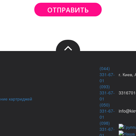
ОТПРАВИТЬ
(044)
331-67-
г. Киев,
01
(093)
331-67-
3316701
ение картриджей
01
(050)
331-67-
info@kie
01
(098)
331-67-
01