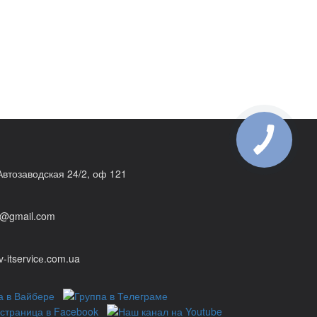
 Автозаводская 24/2, оф 121
@gmail.com
v-itservicе.com.ua