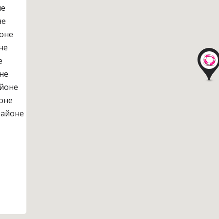
не
не
оне
не
е
не
йоне
оне
районе