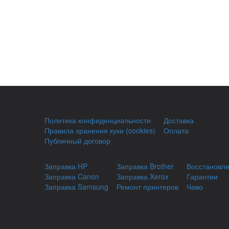
Политика конфиденциальности
Доставка
Правила хранения куки (cookies)
Оплата
Публичный договор
Заправка HP
Заправка Brother
Восстановл
Заправка Canon
Заправка Xerox
Гарантии
Заправка Samsung
Ремонт принтеров
Чаво