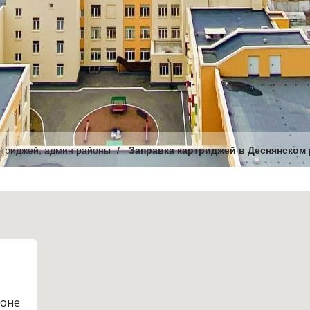
ртриджей, админ районы
Заправка картриджей в Деснянском
йоне