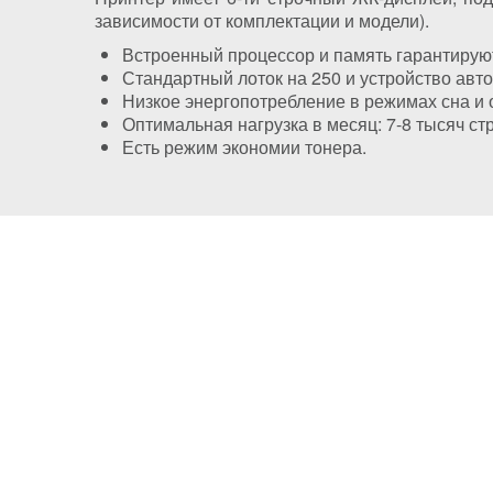
зависимости от комплектации и модели).
Встроенный процессор и память гарантирую
Стандартный лоток на 250 и устройство авто
Низкое энергопотребление в режимах сна и
Оптимальная нагрузка в месяц: 7-8 тысяч ст
Есть режим экономии тонера.
Политика конфиденциальности
Доставка
Правила хранения куки (cookies)
Оплата
Публичный договор
Заправка HP
Заправка Brother
Восстановл
Заправка Canon
Заправка Xerox
Гарантии
Заправка Samsung
Ремонт принтеров
Чаво