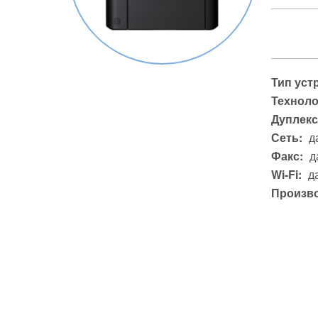
Тип уст
Техноло
Дуплекс
Сеть:
д
Факс:
д
Wi-Fi:
д
Произво