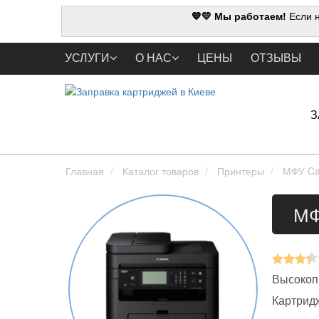
💙💛 Мы работаем!
Если н
УСЛУГИ
О НАС
ЦЕНЫ
ОТЗЫВЫ
З
Главная
Каталог товаров
Принтеры
МФУ Ca
МФ
Высокоп
Картрид