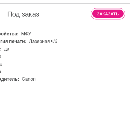
Под заказ
ЗАКАЗАТЬ
ройства:
МФУ
гия печати:
Лазерная ч/б
:
да
а
а
а
дитель:
Canon