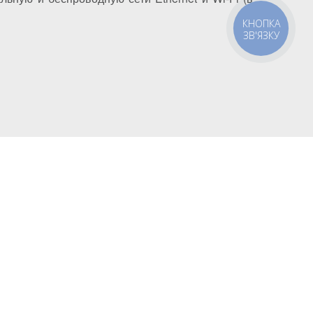
КНОПКА
ЗВ'ЯЗКУ
 Автозаводская 24/2, оф 121
@gmail.com
v-itservicе.com.ua