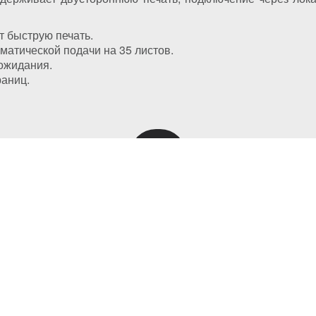
т быструю печать.
матической подачи на 35 листов.
 ожидания.
раниц.
(044)
331-67-
г. Киев,
01
(093)
331-67-
3316701
ение картриджей
01
(050)
331-67-
info@kie
01