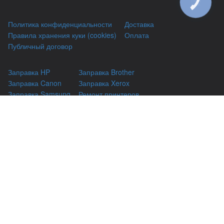
КНОПКА
ЗВ'ЯЗКУ
Политика конфиденциальности
Доставка
Правила хранения куки (cookies)
Оплата
Публичный договор
Заправка HP
Заправка Brother
Заправка Canon
Заправка Xerox
Заправка Samsung
Ремонт принтеров
Восстановление картриджей
Гарантии
Чаво
(044) 331-67-01
г. Киев, Автозаводская 24/2, оф 121
(093) 331-67-01
3316701@gmail.com
(050) 331-67-01
info@kiev-itservicе.com.ua
(098) 331-67-01