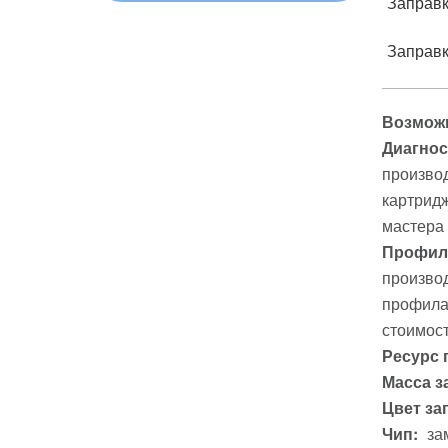
Заправк
Заправк
Возможн
Диагнос
производ
картридж
мастера
Профила
производ
профилак
стоимост
Ресурс 
Масса з
Цвет за
Чип:
за