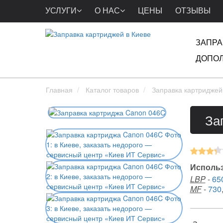
УСЛУГИ
О НАС
ЦЕНЫ
ОТЗЫВЫ
ЗАПРА
ДОПОЛ
Главная
Каталог товаров
Заправка картриджей
За
Использ
LBP
-
65
MF
-
730